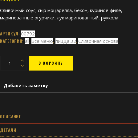
Сливочный соус, сыр моцарелла, бекон, куриное филе,
маринованные огурчики, лук маринованный, руккола
АРТИКУЛ:
00792
КАТЕГОРИИ:
,
,
,
all
Всё меню
пицца 32
Сливочная основа
Сельваджина
В КОРЗИНУ
quantity
Добавить заметку
ОПИСАНИЕ
ДЕТАЛИ