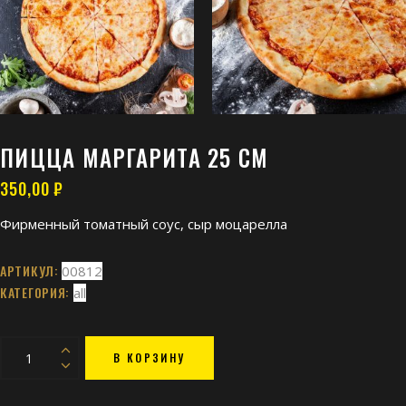
ПИЦЦА МАРГАРИТА 25 СМ
350,00
₽
Фирменный томатный соус, сыр моцарелла
АРТИКУЛ:
00812
КАТЕГОРИЯ:
all
пицца
В КОРЗИНУ
Маргарита
25