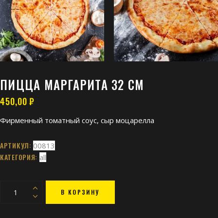
ПИЦЦА МАРГАРИТА 32 СМ
450,00
₽
Фирменный томатный соус, сыр моцарелла
АРТИКУЛ:
00813
КАТЕГОРИЯ:
all
пицца
В КОРЗИНУ
Маргарита
32